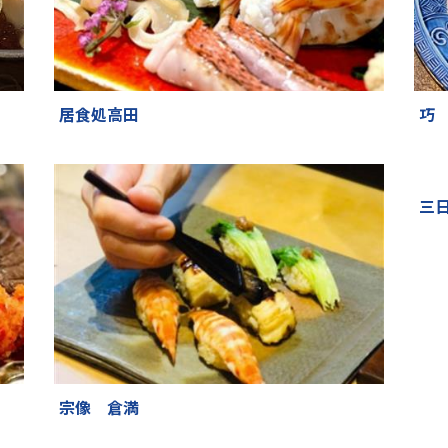
居食処高田
巧
宗像 倉満
三