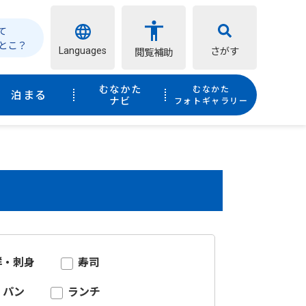
て
とこ？
Languages
さがす
閲覧補助
むなかた
むなかた
泊まる
ナビ
フォトギャラリー
鮮・刺身
寿司
パン
ランチ