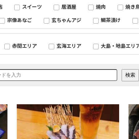
店
スイーツ
居酒屋
焼肉
焼き
宗像あなご
玄ちゃんアジ
鯛茶漬け
赤間エリア
玄海エリア
大島・地島エリ