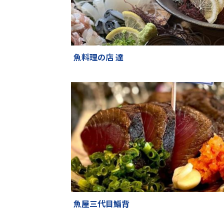
魚料理の店 達
魚屋三代目鯔背