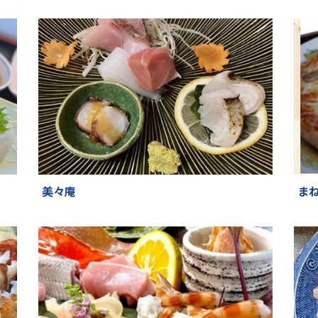
美々庵
ま