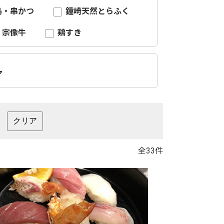
鳥・串かつ
鐘崎天然とらふく
宗像牛
鶏すき
ア
全33件