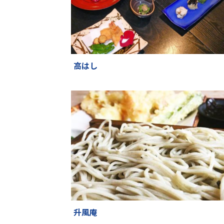
高はし
升風庵