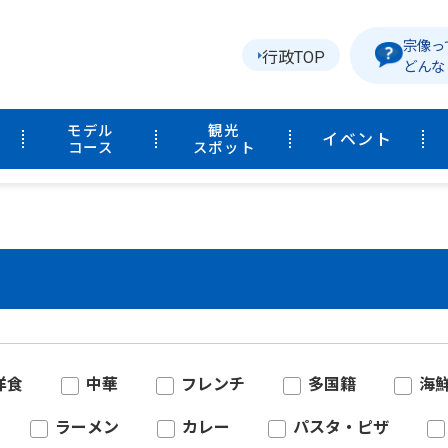
宗像っ
行政TOP
どんな
モデル
観光
イベント
コース
スポット
洋食
中華
フレンチ
多国籍
海
ラーメン
カレー
パスタ・ピザ