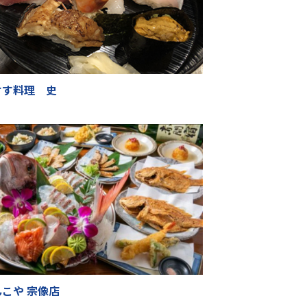
けす料理 史
こや 宗像店