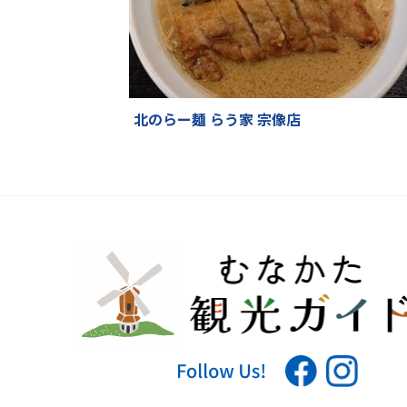
北のらー麺 らう家 宗像店