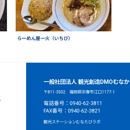
らーめん屋一火（いちび）
一般社団法人 観光創造DMOむなか
〒811-3502 福岡県宗像市江口1177-1
電話番号：0940-62-3811
FAX番号：0940-62-3821
観光ステーションむなたびラボ