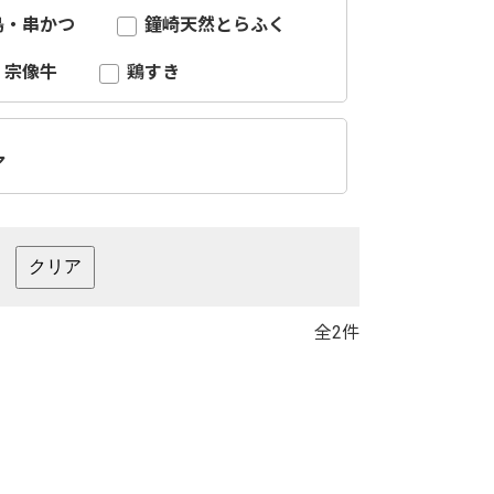
鳥・串かつ
鐘崎天然とらふく
宗像牛
鶏すき
ア
全2件