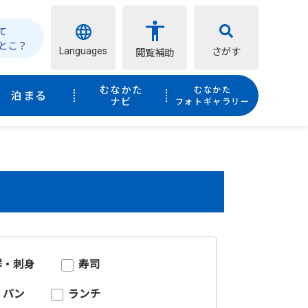
て
とこ？
Languages
さがす
閲覧補助
むなかた
むなかた
泊まる
ナビ
フォトギャラリー
鮮・刺身
寿司
パン
ランチ