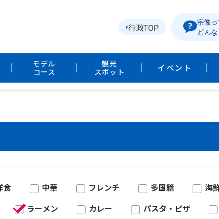
宗像っ
行政TOP
どんな
モデル
観光
イベント
コース
スポット
洋食
中華
フレンチ
多国籍
海
ラーメン
カレー
パスタ・ピザ