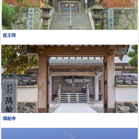
医王院
隣船寺