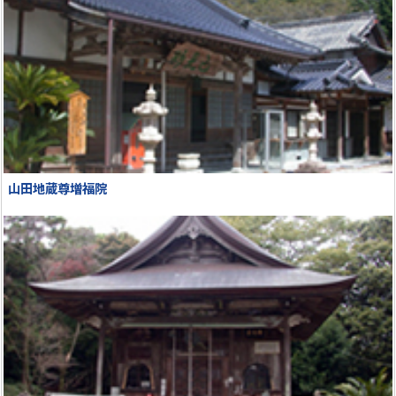
山田地蔵尊増福院