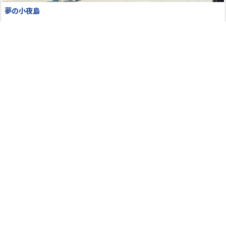
夢の小夜島
宗像大社神宝館