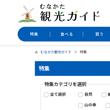
特集
食べる
買う
むなかた観光ガイド
特集
特集
特集カテゴリを選択
全て選択
自然
山の幸