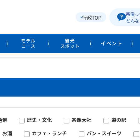
宗像っ
行政TOP
どんな
モデル
観光
イベント
コース
スポット
絶景
歴史・文化
宗像大社
道の駅
お酒
カフェ・ランチ
パン・スイーツ