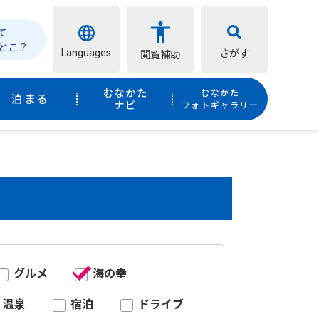
て
とこ？
Languages
さがす
閲覧補助
むなかた
むなかた
泊まる
ナビ
フォトギャラリー
グルメ
海の幸
温泉
宿泊
ドライブ