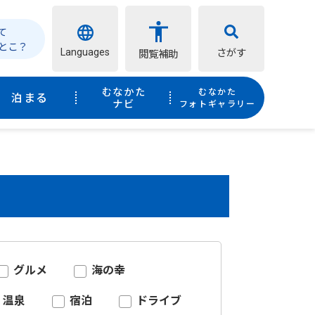
て
とこ？
Languages
さがす
閲覧補助
むなかた
むなかた
泊まる
ナビ
フォトギャラリー
グルメ
海の幸
温泉
宿泊
ドライブ