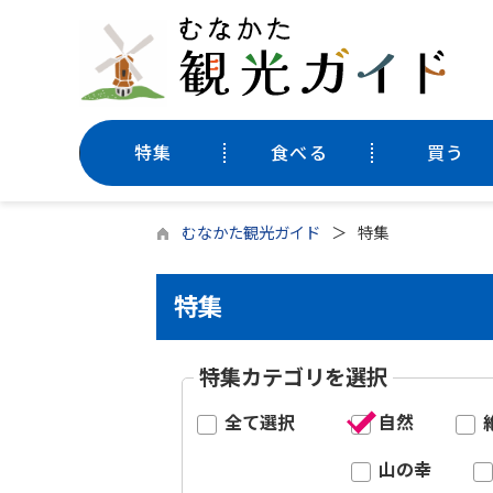
特集
食べる
買う
むなかた観光ガイド
特集
特集
特集カテゴリを選択
全て選択
自然
山の幸