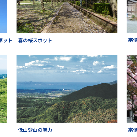
宗
ポット
春の桜スポット
低山登山の魅力
宗