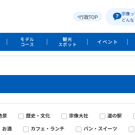
宗像っ
行政TOP
どんな
モデル
観光
イベント
コース
スポット
絶景
歴史・文化
宗像大社
道の駅
お酒
カフェ・ランチ
パン・スイーツ