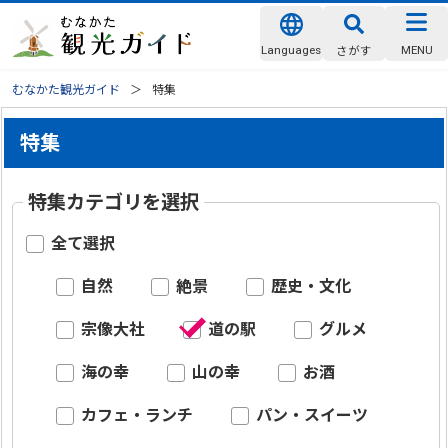
Languages
MENU
さがす
むなかた観光ガイド
特集
特集
特集カテゴリを選択
全て選択
自然
絶景
歴史・文化
宗像大社
道の駅
グルメ
海の幸
山の幸
お酒
カフェ・ランチ
パン・スイーツ