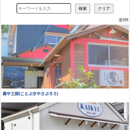
全9件
壽や三郎(ことぶきやさぶろう)