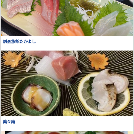
割烹旅館たかよし
美々庵