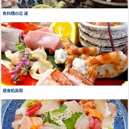
魚料理の店 達
居食処高田