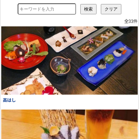
全33件
高はし