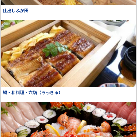
仕出しふか田
鰻・和料理・六騎（ろっきゅ）