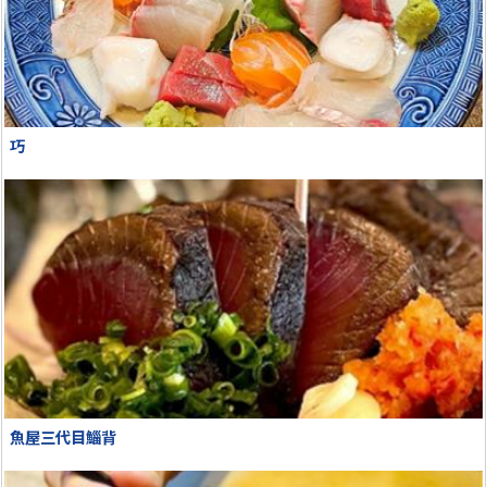
巧
魚屋三代目鯔背