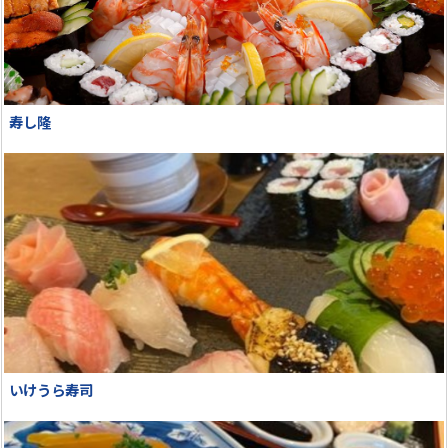
寿し隆
いけうら寿司