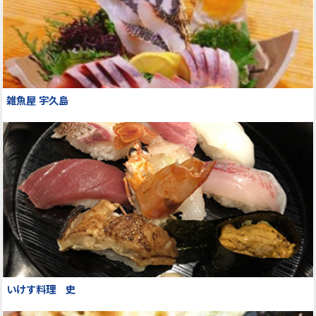
雑魚屋 宇久島
いけす料理 史