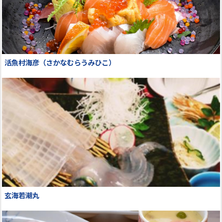
活魚村海彦（さかなむらうみひこ）
玄海若潮丸