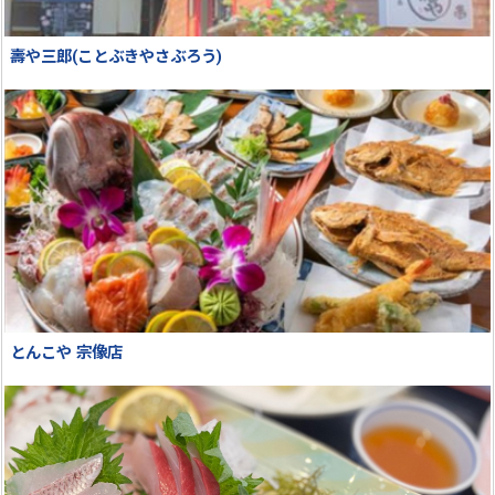
壽や三郎(ことぶきやさぶろう)
とんこや 宗像店