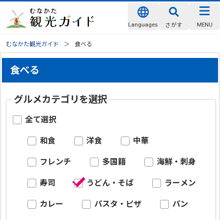
Languages
MENU
さがす
むなかた観光ガイド
食べる
食べる
グルメカテゴリを選択
全て選択
和食
洋食
中華
フレンチ
多国籍
海鮮・刺身
寿司
うどん・そば
ラーメン
カレー
パスタ・ピザ
パン