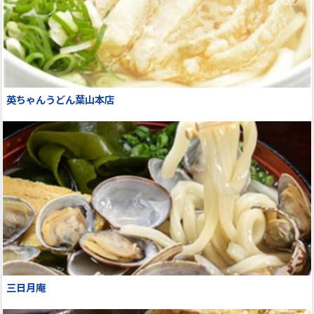
英ちゃんうどん葉山本店
三日月庵