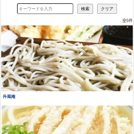
全5件
升風庵