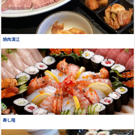
焼肉漢江
寿し隆