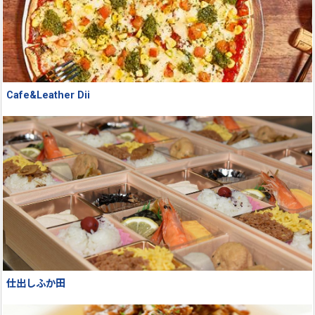
Cafe&Leather Dii
仕出しふか田