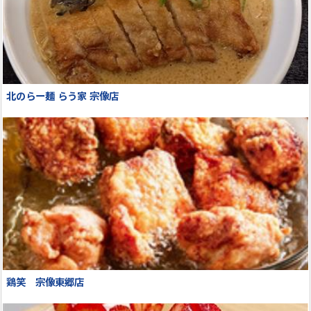
北のらー麺 らう家 宗像店
鶏笑 宗像東郷店