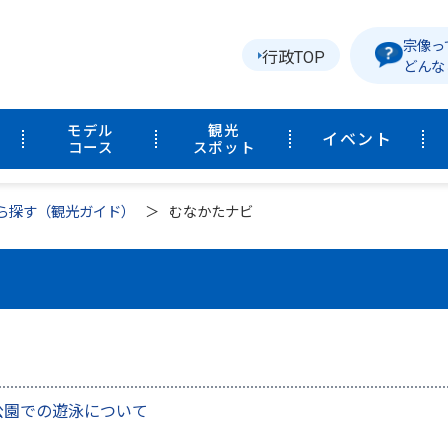
宗像っ
行政TOP
どんな
モデル
観光
イベント
コース
スポット
ら探す（観光ガイド）
むなかたナビ
公園での遊泳について