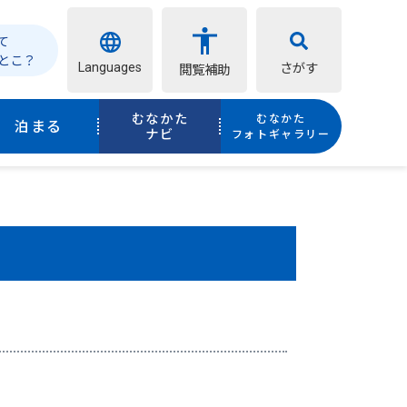
て
とこ？
Languages
さがす
閲覧補助
むなかた
むなかた
泊まる
ナビ
フォトギャラリー