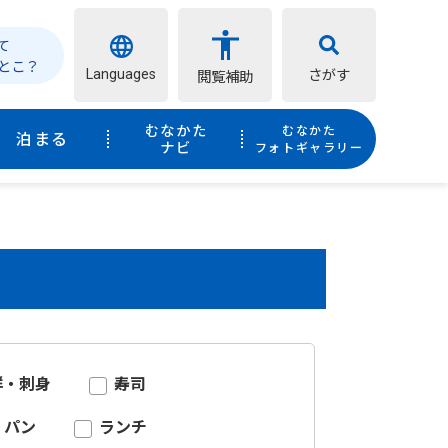
て
とこ？
Languages
さがす
閲覧補助
むなかた
むなかた
泊まる
ナビ
フォトギャラリー
鮮・刺身
寿司
パン
ランチ