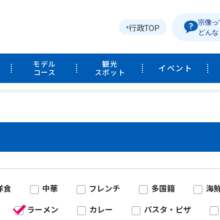
宗像っ
行政TOP
どんな
モデル
観光
イベント
コース
スポット
洋食
中華
フレンチ
多国籍
海
ラーメン
カレー
パスタ・ピザ