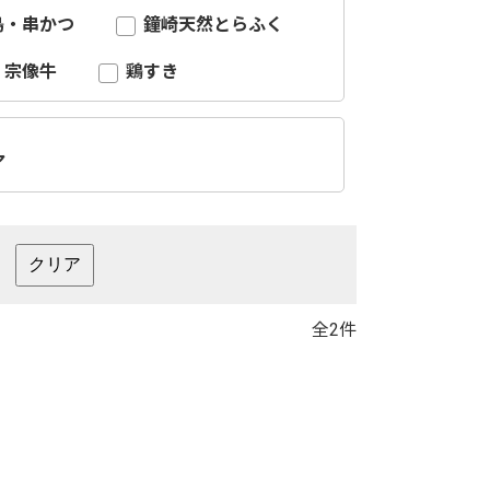
鳥・串かつ
鐘崎天然とらふく
宗像牛
鶏すき
ア
全2件