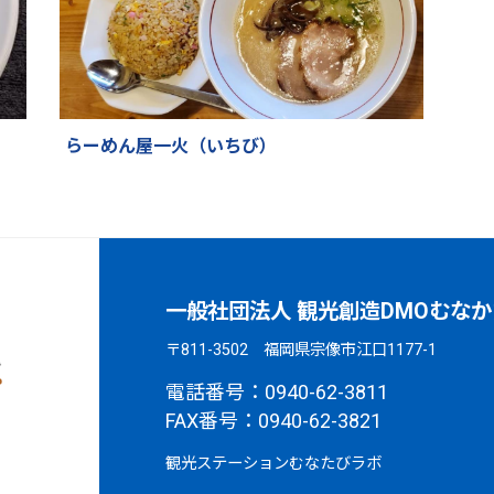
らーめん屋一火（いちび）
一般社団法人 観光創造DMOむなか
〒811-3502 福岡県宗像市江口1177-1
電話番号：0940-62-3811
FAX番号：0940-62-3821
観光ステーションむなたびラボ