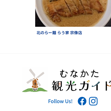
北のらー麺 らう家 宗像店