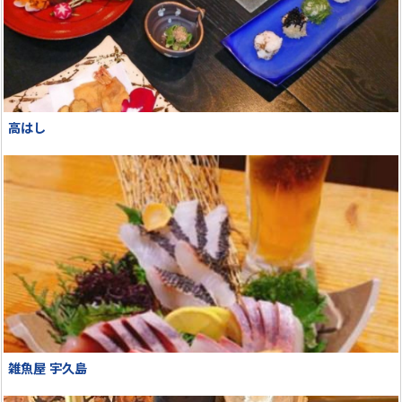
高はし
雑魚屋 宇久島