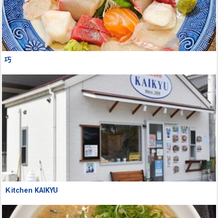
巧
Ｋitchen KAIKYU