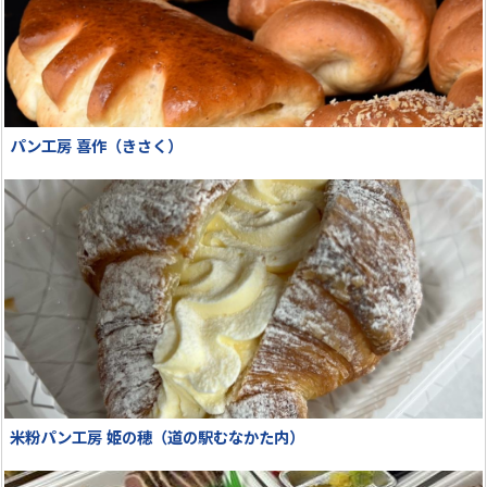
パン工房 喜作（きさく）
米粉パン工房 姫の穂（道の駅むなかた内）