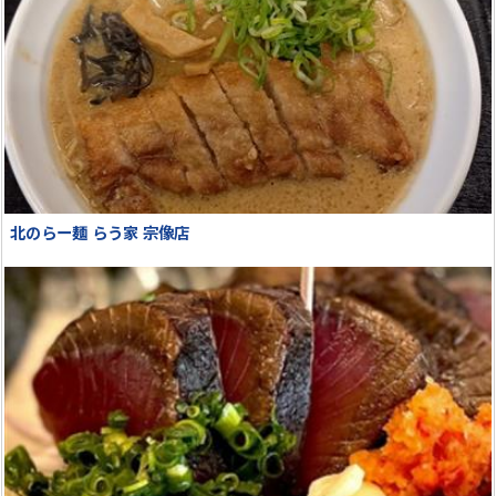
北のらー麺 らう家 宗像店