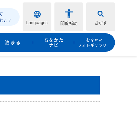
て
とこ？
Languages
さがす
閲覧補助
むなかた
むなかた
泊まる
ナビ
フォトギャラリー