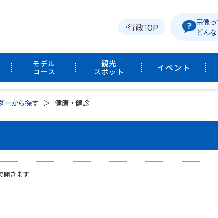
宗像っ
行政TOP
どんな
モデル
観光
イベント
コース
スポット
ダーから探す
健康・健診
で開きます