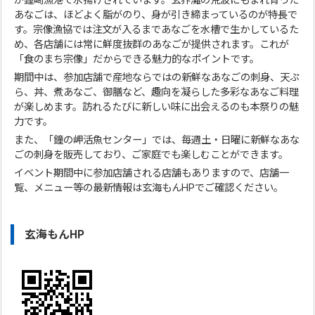
が鐘崎漁港で水揚げされています。玄界灘の荒波にもまれ育った
あなごは、ほどよく脂がのり、身が引き締まっているのが特長で
す。宗像漁協では注文が入るまであなごを水槽で生かしているた
め、各店舗には常に鮮度抜群のあなごが提供されます。これが
「食のまち宗像」だからできる魅力的なポイントです。
期間中は、参加店舗で産地ならではの新鮮なあなごの刺身、天ぷ
ら、丼、煮あなご、御膳など、趣向を凝らした多彩なあなご料理
が楽しめます。訪れるたびに新しい味に出会えるのも本祭りの魅
力です。
また、「鐘の岬活魚センター」では、毎週土・日曜に新鮮なあな
ごの刺身を販売しており、ご家庭でも楽しむことができます。
イベント期間中に参加店舗される店舗もありますので、店舗一
覧、メニュー等の最新情報は玄海もんHPでご確認ください。
玄海もんHP