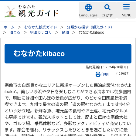
Languages
MENU
さがす
ホーム
むなかた観光ガイド
分類から探す（観光ガイド）
泊まる
宿泊カテゴリ
民泊
むなかたkibaco
むなかたkibaco
最終更新日：
2024年10月7日
（ID:9657）
印刷
宗像市の自然豊かなエリアに新規オープンした民泊施設”むなかたk
ibako”。美しい砂浜や夕日を楽しむことができる海までは徒歩圏内
で、周囲には畑や田んぼの景色が広がり、のどかな田園風景を満
喫できます。九州で最大の道の駅「道の駅むなかた」まで徒歩4分
という好立地。新鮮な魚、地元産の食材やお土産、地元のグルメ
も堪能できます。観光スポットとしては、歴史と伝統の宗像大社
や、ゴルフ場、乗馬体験など、多彩なアクティビティが充実してい
ます。都会を離れ、リラックスしたひとときを過ごしたい方に最