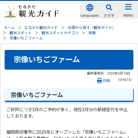
Languages
MENU
さがす
ホーム
むなかた観光ガイド
分類から探す（観光ガイド）
観光スポット
観光スポットカテゴリ
体験
宗像いちごファーム
宗像いちごファーム
最終更新日：
2026年3月16日
（ID:9574）
印刷
宗像いちごファーム
ご好評につき3月のご予約が多く、現在3月分の新規受付を中止
しております。
福岡県宗像市に2025年にオープンした「宗像いちごファーム」