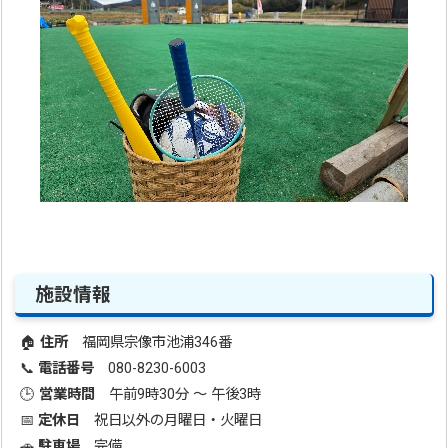
施設情報
🏠
住所
福岡県宗像市池浦346番
📞
電話番号
080-8230-6003
🕒
営業時間
午前9時30分 ～ 午後3時
📅
定休日
祝日以外の月曜日・火曜日
🚗
駐車場
完備