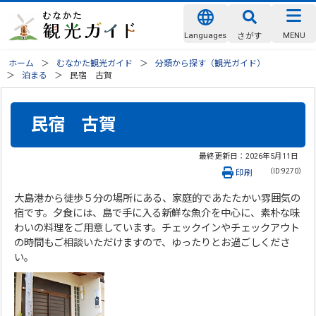
Languages
MENU
さがす
ホーム
むなかた観光ガイド
分類から探す（観光ガイド）
泊まる
民宿 古賀
民宿 古賀
最終更新日：
2026年5月11日
（ID:9270）
印刷
大島港から徒歩５分の場所にある、家庭的であたたかい雰囲気の
宿です。夕食には、島で手に入る新鮮な魚介を中心に、素朴な味
わいの料理をご用意しています。チェックインやチェックアウト
の時間もご相談いただけますので、ゆったりとお過ごしくださ
い。