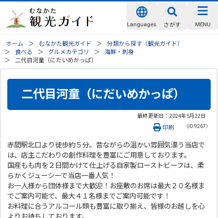
Languages
MENU
さがす
ホーム
むなかた観光ガイド
分類から探す（観光ガイド）
食べる
グルメカテゴリ
海鮮・刺身
二代目河童（にだいめかっぱ）
二代目河童（にだいめかっぱ）
最終更新日：
2024年5月22日
（ID:9267）
印刷
赤間駅北口より徒歩約５分。昔ながらの温かい雰囲気漂う当店で
は、店主こだわりの創作料理を豊富にご用意しております。
国産もも肉を２日間かけて仕上げる自家製ローストビーフは、柔
らかくジューシーで当店一番人気！
お一人様から団体様まで大歓迎！お座敷のお席は最大２０名様ま
でご案内可能で、最大４１名様までご案内可能です！
お料理に合うアルコール類も豊富に取り揃え、皆様のお越しを心
よりお待ちしております。