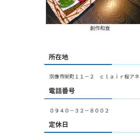
創作和食
所在地
宗像市栄町１１－２ ｃｌａｉｒ桜アネ
電話番号
０９４０－３２－８００２
定休日