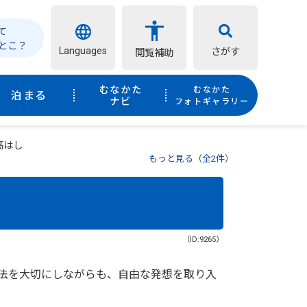
て
とこ？
Languages
さがす
閲覧補助
むなかた
むなかた
泊まる
ナビ
フォトギャラリー
高はし
もっと見る（全2件）
（ID:9265）
法を大切にしながらも、自由な発想を取り入