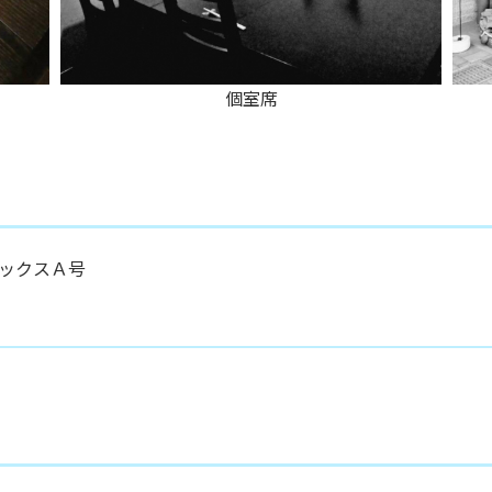
個室席
ックスＡ号