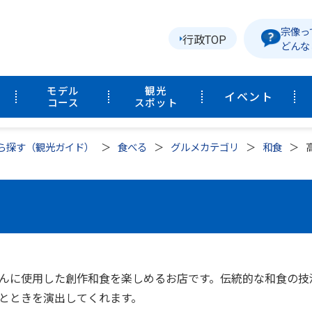
宗像っ
行政TOP
どんな
モデル
観光
イベント
コース
スポット
ら探す（観光ガイド）
食べる
グルメカテゴリ
和食
んに使用した創作和食を楽しめるお店です。伝統的な和食の技
とときを演出してくれます。