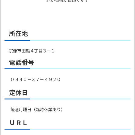
赤い看板が目印です！
所在地
宗像市田熊４丁目３－１
電話番号
０９４０－３７－４９２０
定休日
毎週月曜日（臨時休業あり）
ＵＲＬ