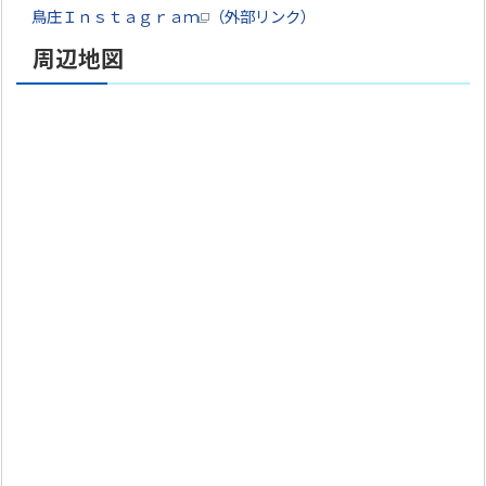
鳥庄Ｉｎｓｔａｇｒａｍ
（外部リンク）
周辺地図