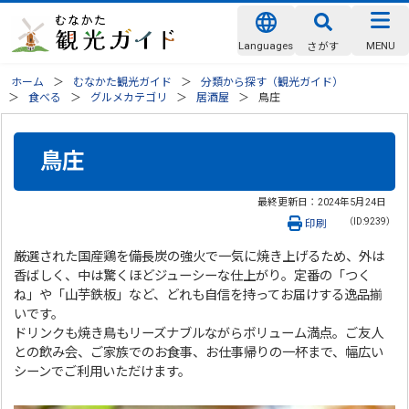
Languages
MENU
さがす
ホーム
むなかた観光ガイド
分類から探す（観光ガイド）
食べる
グルメカテゴリ
居酒屋
鳥庄
鳥庄
最終更新日：
2024年5月24日
（ID:9239）
印刷
厳選された国産鶏を備長炭の強火で一気に焼き上げるため、外は
香ばしく、中は驚くほどジューシーな仕上がり。定番の「つく
ね」や「山芋鉄板」など、どれも自信を持ってお届けする逸品揃
いです。
ドリンクも焼き鳥もリーズナブルながらボリューム満点。ご友人
との飲み会、ご家族でのお食事、お仕事帰りの一杯まで、幅広い
シーンでご利用いただけます。