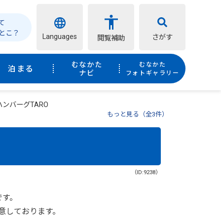
て
とこ？
Languages
さがす
閲覧補助
むなかた
むなかた
泊まる
ナビ
フォトギャラリー
ハンバーグTARO
もっと見る（全3件）
（ID:9238）
です。
意しております。