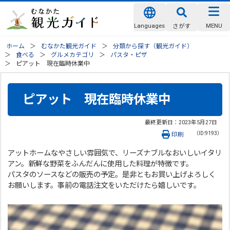
Languages
MENU
さがす
ホーム
むなかた観光ガイド
分類から探す（観光ガイド）
食べる
グルメカテゴリ
パスタ・ピザ
ピアット 現在臨時休業中
ピアット 現在臨時休業中
最終更新日：
2023年5月27日
（ID:9193）
印刷
アットホームなやさしい雰囲気で、リーズナブルなおいしいイタリ
アン。新鮮な野菜をふんだんに使用した料理が特徴です。
パスタのソースなどの販売の予定。是非ともお買い上げよろしく
お願いします。事前の電話注文をいただけたら嬉しいです。