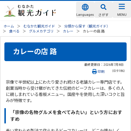
Languages
MENU
さがす
ホーム
むなかた観光ガイド
分類から探す（観光ガイド）
食べる
グルメカテゴリ
カレー
カレーの店 路
カレーの店 路
最終更新日：
2026年7月8日
（ID:9186）
印刷
宗像で半世紀以上にわたり愛され続ける老舗カレー専門店です。
創業当時から受け継がれてきた伝統のビーフカレーは、多くの人
に親しまれている看板メニュー。国産牛を使用した深いコクと旨
みが特徴です。
「宗像の名物グルメを食べてみたい」という方におす
すめ
長い変わらぬ製法で作られるビーフカレーは、どこか懐かしく、