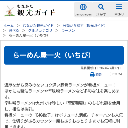
Languages
MENU
さがす
ホーム
むなかた観光ガイド
分類から探す（観光ガイド）
食べる
グルメカテゴリ
ラーメン
らーめん屋一火（いちび）
らーめん屋一火（いちび）
最終更新日：
2024年7月17日
（ID:9185）
印刷
濃厚ながら臭みのないコク深い豚骨ラーメンが看板メニュー！
ほかにも醤油ラーメンや辛味噌ラーメンなど多彩な味を楽しめま
す。
辛味噌ラーメンは九州では珍しい「菅野製麺」のちぢれ麺を使用
し、相性は抜群。
看板メニューの「BIG餃子」はボリューム満点。チャーハンも人気
で、仕切りがあるカウンター席もありおひとりさまでも気軽に利
用できます。