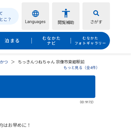
て
とこ？
Languages
さがす
閲覧補助
むなかた
むなかた
泊まる
ナビ
フォトギャラリー
かつ
ちっきんつねちゃん 宗像市東郷駅前
もっと見る（全4件）
（ID:9172）
約はお早めに！