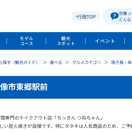
宗像っ
行政TOP
どんな
モデル
観光
イベント
コース
スポット
ら探す（観光ガイド）
食べる
グルメカテゴリ
焼き鳥・串
宗像市東郷駅前
料理専門のテイクアウト店「ちっきん つねちゃん」
しい炭火焼きが自慢です。特にタタキは人気商品のため、ご予