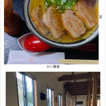
温
かい蕎麦