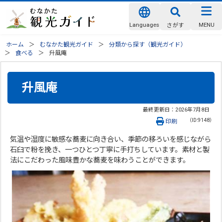
Languages
MENU
さがす
ホーム
むなかた観光ガイド
分類から探す（観光ガイド）
食べる
升風庵
升風庵
最終更新日：
2026年7月8日
（ID:9148）
印刷
気温や湿度に敏感な蕎麦に向き合い、季節の移ろいを感じながら
石臼で粉を挽き、一つひとつ丁寧に手打ちしています。素材と製
法にこだわった風味豊かな蕎麦を味わうことができます。