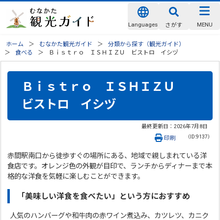
Languages
MENU
さがす
ホーム
むなかた観光ガイド
分類から探す（観光ガイド）
食べる
Ｂｉｓｔｒｏ ＩＳＨＩＺＵ ビストロ イシヅ
Ｂｉｓｔｒｏ ＩＳＨＩＺＵ
ビストロ イシヅ
最終更新日：
2026年7月8日
（ID:9137）
印刷
赤間駅南口から徒歩すぐの場所にある、地域で親しまれている洋
食店です。オレンジ色の外観が目印で、ランチからディナーまで本
格的な洋食を気軽に楽しむことができます。
「美味しい洋食を食べたい」という方におすすめ
人気のハンバーグや和牛肉の赤ワイン煮込み、カツレツ、カニク