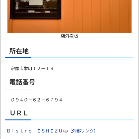
店外看板
所在地
宗像市栄町１２ー１９
電話番号
０９４０－６２－６７９４
ＵＲＬ
Ｂｉｓｔｒｏ ＩＳＨＩＺＵ/
（外部リンク）