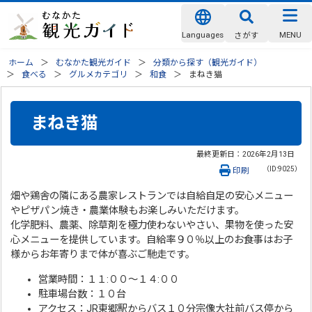
Languages
MENU
さがす
ホーム
むなかた観光ガイド
分類から探す（観光ガイド）
食べる
グルメカテゴリ
和食
まねき猫
まねき猫
最終更新日：
2026年2月13日
（ID:9025）
印刷
畑や鶏舎の隣にある農家レストランでは自給自足の安心メニュー
やピザパン焼き・農業体験もお楽しみいただけます。
化学肥料、農薬、除草剤を極力使わないやさい、果物を使った安
心メニューを提供しています。自給率９０％以上のお食事はお子
様からお年寄りまで体が喜ぶご馳走です。
営業時間：１１:００～１４:００
駐車場台数：１０台
アクセス：JR東郷駅からバス１０分宗像大社前バス停から