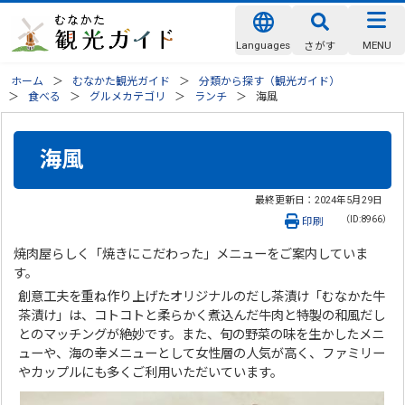
Languages
MENU
さがす
ホーム
むなかた観光ガイド
分類から探す（観光ガイド）
食べる
グルメカテゴリ
ランチ
海風
海風
最終更新日：
2024年5月29日
（ID:8966）
印刷
焼肉屋らしく「焼きにこだわった」メニューをご案内していま
す。
創意工夫を重ね作り上げたオリジナルのだし茶漬け「むなかた牛
茶漬け」は、コトコトと柔らかく煮込んだ牛肉と特製の和風だし
とのマッチングが絶妙です。また、旬の野菜の味を生かしたメニ
ューや、海の幸メニューとして女性層の人気が高く、ファミリー
やカップルにも多くご利用いただいています。