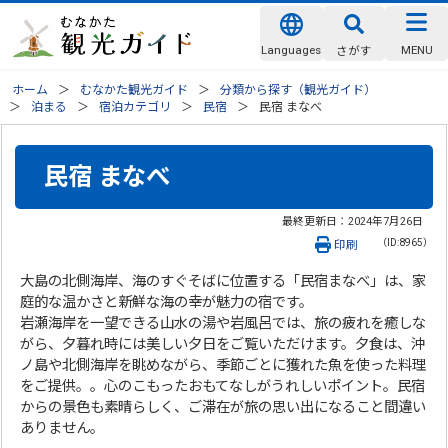
Languages
MENU
さがす
ホーム
むなかた観光ガイド
分類から探す（観光ガイド）
泊まる
宿泊カテゴリ
民宿
民宿 まなべ
民宿 まなべ
最終更新日：
2024年7月26日
（ID:8965）
印刷
大島の北側海岸、海のすぐそばに位置する「民宿まなべ」は、家
庭的な温かさと新鮮な海の幸が魅力の宿です。
岩瀬海岸を一望できる山水の湯や岩風呂では、旅の疲れを癒しな
がら、夕暮れ時には美しい夕日をご覧いただけます。夕食は、沖
ノ島や北側海岸を眺めながら、季節ごとに獲れた魚を使った料理
をご提供。。心のこもったおもてなしがうれしいポイント。民宿
からの景色も素晴らしく、ご滞在が旅の思い出になること間違い
ありません。