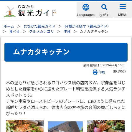
Languages
MENU
さがす
ホーム
むなかた観光ガイド
分類から探す（観光ガイド）
食べる
グルメカテゴリ
洋食
ムナカタキッチン
ムナカタキッチン
最終更新日：
2026年2月16日
（ID:8952）
印刷
木の温もりが感じられるロゴハウス風の店内ＳＷ、宗像産をはじ
めとした野菜を中心に据えたプレート料理を提供する人気ランチ
スポットです。
チキン南蛮やローストビーフのプレートに、山のように盛られた
新鮮サラダが添えられ、健康志向の方や旅の合間の腹ごしらえに
ぴったり！