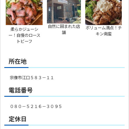
自然に囲まれた店
ボリューム満点！チ
柔らかジューシ
舗
キン南蛮
ー！自慢のロース
トビーフ
所在地
宗像市江口５８３－１１
電話番号
０８０－５２１６－３０９５
定休日