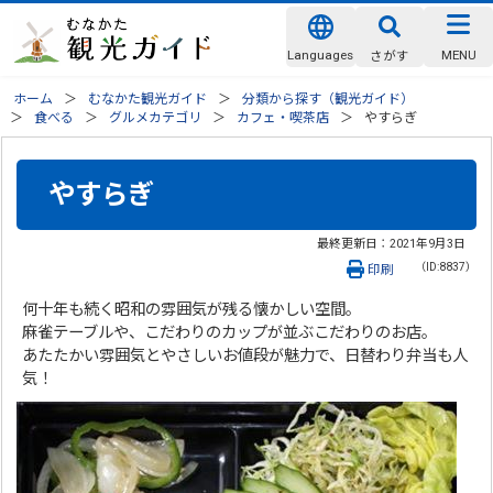
Languages
MENU
さがす
ホーム
むなかた観光ガイド
分類から探す（観光ガイド）
食べる
グルメカテゴリ
カフェ・喫茶店
やすらぎ
やすらぎ
最終更新日：
2021年9月3日
（ID:8837）
印刷
何十年も続く昭和の雰囲気が残る懐かしい空間。
麻雀テーブルや、こだわりのカップが並ぶこだわりのお店。
あたたかい雰囲気とやさしいお値段が魅力で、日替わり弁当も人
気！