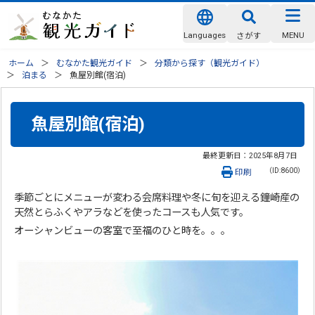
Languages
MENU
さがす
ホーム
むなかた観光ガイド
分類から探す（観光ガイド）
泊まる
魚屋別館(宿泊)
魚屋別館(宿泊)
最終更新日：
2025年8月7日
（ID:8600）
印刷
季節ごとにメニューが変わる会席料理や冬に旬を迎える鐘崎産の
天然とらふくやアラなどを使ったコースも人気です。
オーシャンビューの客室で至福のひと時を。。。