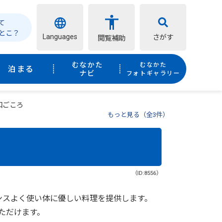
て
とこ？
Languages
さがす
閲覧補助
むなかた
むなかた
泊まる
ナビ
フォトギャラリー
和ごころ
もっと見る（全3件）
（ID:8556）
ンスよく使い体に優しい料理を提供します。
ただけます。