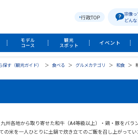
宗像っ
行政TOP
どんな
モデル
観光
イベント
コース
スポット
ら探す（観光ガイド）
食べる
グルメカテゴリ
和食
九州各地から取り寄せた和牛（A4等級以上）・鶏・豚をバラ
ての米を一人ひとりに土鍋で炊き立てのご飯を召し上がってい