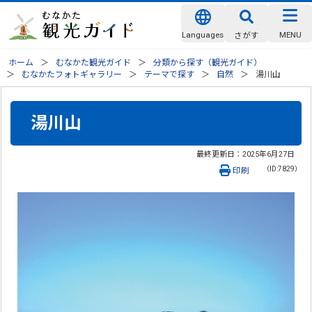
Languages
MENU
さがす
ホーム
むなかた観光ガイド
分類から探す（観光ガイド）
むなかたフォトギャラリー
テーマで探す
自然
湯川山
湯川山
最終更新日：
2025年6月27日
（ID:7829）
印刷