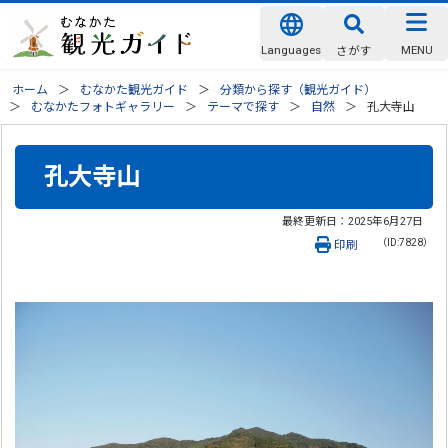
Languages
MENU
さがす
ホーム
むなかた観光ガイド
分類から探す（観光ガイド）
むなかたフォトギャラリー
テーマで探す
自然
孔大寺山
孔大寺山
最終更新日：
2025年6月27日
（ID:7828）
印刷