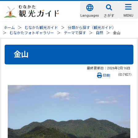
Languages
MENU
さがす
ホーム
むなかた観光ガイド
分類から探す（観光ガイド）
むなかたフォトギャラリー
テーマで探す
自然
金山
金山
最終更新日：
2026年2月16日
（ID:7827）
印刷