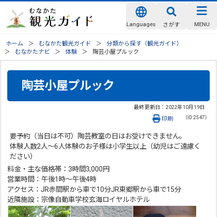
Languages
MENU
さがす
ホーム
むなかた観光ガイド
分類から探す（観光ガイド）
むなかたナビ
体験
陶芸小屋プルック
陶芸小屋プルック
最終更新日：
2022年10月19日
（ID:2547）
印刷
要予約（当日は不可）陶芸教室の日はお受けできません。
体験人数2人～6人体験のお子様は小学生以上（幼児はご遠慮く
ださい）
料金・主な価格帯：3時間3,000円
営業時間：午後1時～午後4時
アクセス：JR赤間駅から車で10分JR東郷駅から車で15分
近隣施設：宗像自動車学校玄海ロイヤルホテル