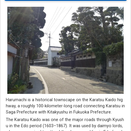
Harumachi is a historical townscape on the Karatsu Kaido hig
hway, a roughly 100-kilometer-long road connecting Karatsu in
Saga Prefecture with Kitakyushu in Fukuoka Prefecture.
The Karatsu Kaido was one of the major roads through Kyush
u in the Edo period (1603–1867). It was used by daimyo lords,