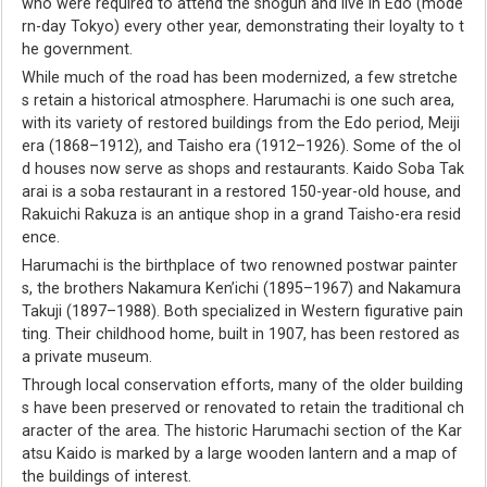
who were required to attend the shogun and live in Edo (mode
rn-day Tokyo) every other year, demonstrating their loyalty to t
he government.
While much of the road has been modernized, a few stretche
s retain a historical atmosphere. Harumachi is one such area,
with its variety of restored buildings from the Edo period, Meiji
era (1868–1912), and Taisho era (1912–1926). Some of the ol
d houses now serve as shops and restaurants. Kaido Soba Tak
arai is a soba restaurant in a restored 150-year-old house, and
Rakuichi Rakuza is an antique shop in a grand Taisho-era resid
ence.
Harumachi is the birthplace of two renowned postwar painter
s, the brothers Nakamura Ken’ichi (1895–1967) and Nakamura
Takuji (1897–1988). Both specialized in Western figurative pain
ting. Their childhood home, built in 1907, has been restored as
a private museum.
Through local conservation efforts, many of the older building
s have been preserved or renovated to retain the traditional ch
aracter of the area. The historic Harumachi section of the Kar
atsu Kaido is marked by a large wooden lantern and a map of
the buildings of interest.