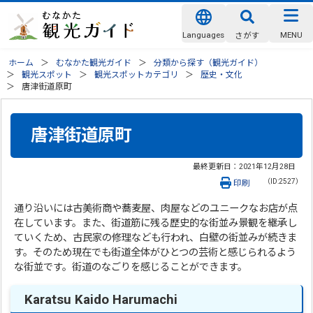
Languages
MENU
さがす
ホーム
むなかた観光ガイド
分類から探す（観光ガイド）
観光スポット
観光スポットカテゴリ
歴史・文化
唐津街道原町
唐津街道原町
最終更新日：
2021年12月28日
（ID:2527）
印刷
通り沿いには古美術商や蕎麦屋、肉屋などのユニークなお店が点
在しています。また、街道筋に残る歴史的な街並み景観を継承し
ていくため、古民家の修理なども行われ、白壁の街並みが続きま
す。そのため現在でも街道全体がひとつの芸術と感じられるよう
な街並です。街道のなごりを感じることができます。
Karatsu Kaido Harumachi