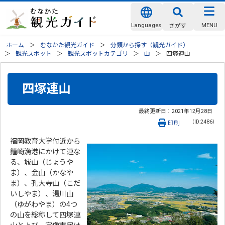
Languages
MENU
さがす
ホーム
むなかた観光ガイド
分類から探す（観光ガイド）
観光スポット
観光スポットカテゴリ
山
四塚連山
四塚連山
最終更新日：
2021年12月28日
（ID:2486）
印刷
福岡教育大学付近から
鐘崎漁港にかけて連な
る、城山（じょうや
ま）、金山（かなや
ま）、孔大寺山（こだ
いしやま）、湯川山
（ゆがわやま）の4つ
の山を総称して四塚連