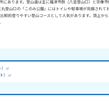
所にあります。登山道は主に福津市側（八並登山口）と宗像市
王丸登山口の「このみ公園」にはトイレや駐車場が完備されて
で、比較的登りやすい登山コースとして人気があります。頂上から
。
ト）
イト）