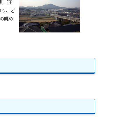
側（王
おり、ど
の眺め