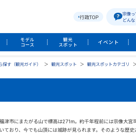
宗像っ
行政TOP
どんな
モデル
観光
イベント
コース
スポット
ら探す（観光ガイド）
観光スポット
観光スポットカテゴリ
福津市にまたがる山で標高は271m。約千年程前には宗像大宮
いており、今でも山頂には城跡が見られます。そのような歴史