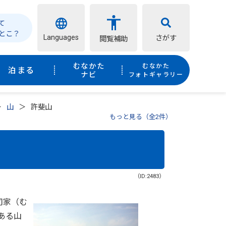
て
とこ？
Languages
さがす
閲覧補助
むなかた
むなかた
泊まる
ナビ
フォトギャラリー
山
許斐山
もっと見る（全2件）
（ID:2483）
司家（む
ある山