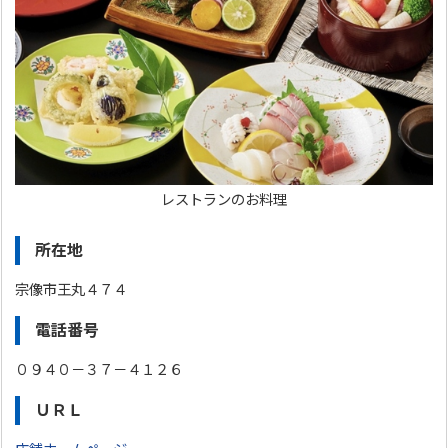
レストランのお料理
所在地
宗像市王丸４７４
電話番号
０９４０－３７－４１２６
ＵＲＬ