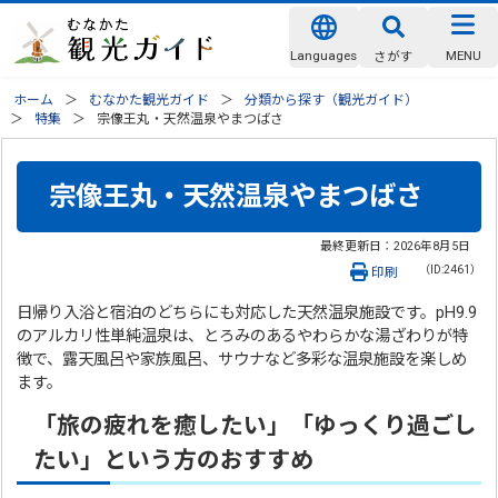
Languages
MENU
さがす
ホーム
むなかた観光ガイド
分類から探す（観光ガイド）
特集
宗像王丸・天然温泉やまつばさ
宗像王丸・天然温泉やまつばさ
最終更新日：
2026年8月5日
（ID:2461）
印刷
日帰り入浴と宿泊のどちらにも対応した天然温泉施設です。pH9.9
のアルカリ性単純温泉は、とろみのあるやわらかな湯ざわりが特
徴で、露天風呂や家族風呂、サウナなど多彩な温泉施設を楽しめ
ます。
「旅の疲れを癒したい」「ゆっくり過ごし
たい」という方のおすすめ