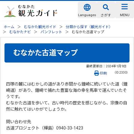
Languages
MENU
さがす
ホーム
むなかた観光ガイド
分類から探す（観光ガイド）
むなかたナビ
パンフレット
むなかた古道マップ
むなかた古道マップ
最終更新日：
2024年1月9日
（ID:2330）
印刷
四塚の麓にはむかしの道があり赤間から鐘崎に続いていた道（鐘
崎道）があり、鐘崎で捕れた豊富な海の幸を馬車で運んでいたそ
うです。
むなかた古道を歩いて、古い時代の歴史を感じながら、宗像の自
然に触れてはいかがでしょうか。
問い合わせ先
古道プロジェクト（樺島）0940-33-1423