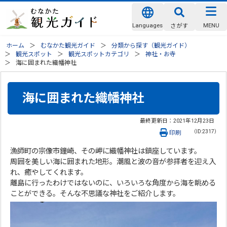
Languages
MENU
さがす
ホーム
むなかた観光ガイド
分類から探す（観光ガイド）
観光スポット
観光スポットカテゴリ
神社・お寺
海に囲まれた織幡神社
海に囲まれた織幡神社
最終更新日：
2021年12月23日
（ID:2317）
印刷
漁師町の宗像市鐘崎、その岬に織幡神社は鎮座しています。
周囲を美しい海に囲まれた地形。潮風と波の音が参拝者を迎え入
れ、癒やしてくれます。
離島に行ったわけではないのに、いろいろな角度から海を眺める
ことができる。そんな不思議な神社をご紹介します。