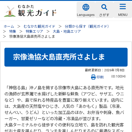
Languages
MENU
さがす
ホーム
むなかた観光ガイド
分類から探す（観光ガイド）
特集
特集エリア
大島・地島エリア
宗像漁協大島直売所さよしま
宗像漁協大島直売所さよしま
最終更新日：
2026年7月8日
（ID:10034）
印刷
「神宿る島」沖ノ島を擁する宗像市大島にある直売所です。地元
の漁師が玄界灘で水揚げした新鮮な鮮魚（アワビ、サザエ、ウニ
など）や、島で採れる特産品を豊富に取り揃えています。店内に
は、大島産の天然塩やひじき、人気の「あかもく」製品（冷凍、
せんべい、うどん）といった加工品のほか、お弁当や刺身、魚バ
ーガー、甘夏ゼリーなどの冷蔵・冷凍品が並びます。
大島ターミナルから徒歩すぐの便利な立地で、島を訪れた観光客
がお土産を選んだり、ランチを楽しんだりするのに最適なスポッ