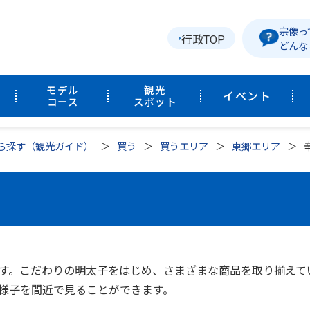
宗像っ
行政TOP
どんな
モデル
観光
イベント
コース
スポット
ら探す（観光ガイド）
買う
買うエリア
東郷エリア
す。こだわりの明太子をはじめ、さまざまな商品を取り揃えて
様子を間近で見ることができます。