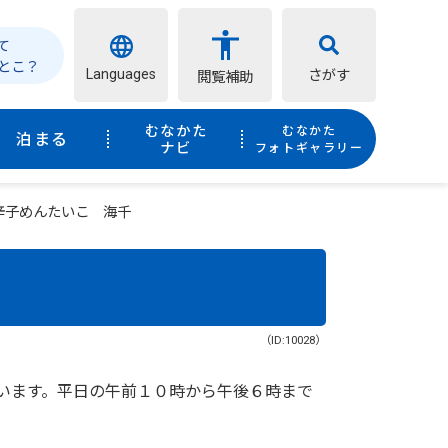
て
とこ？
Languages
さがす
閲覧補助
むなかた
むなかた
泊まる
ナビ
フォトギャラリー
辛子めんたいこ 海千
（ID:10028）
います。平日の午前１０時から午後６時まで