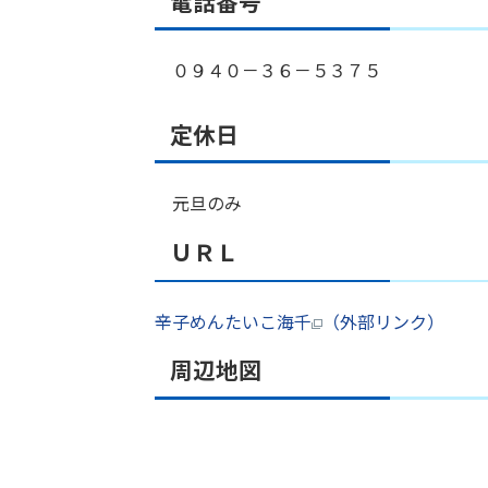
電話番号
０９４０－３６－５３７５
定休日
元旦のみ
ＵＲＬ
辛子めんたいこ海千
（外部リンク）
周辺地図