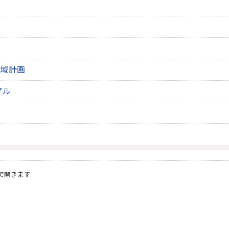
画
地域計画
アル
画
で開きます