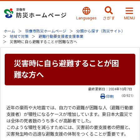
Languages
MENU
さがす
ホーム
宗像市防災ホームページ
分類から探す（防災サイト）
地域で対策
避難行動要支援者支援事業
災害時に自ら避難することが困難な方へ
災害時に自ら避難することが困
難な方へ
最終更新日：
2024年10月7日
（ID:921）
印刷
近年の豪雨や大地震では、自力での避難が困難な人（避難行動要
支援者）が犠牲になるケースが増加しています。東日本大震災で
は全体の死者数のうち多くが高齢者でした。
このような犠牲を減らすためには、災害前の要支援者の把握と、
災害発生時の迅速な避難支援の体制をつくることが重要です。