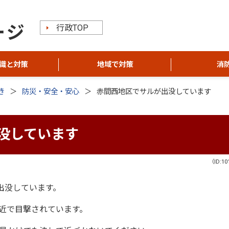
行政TOP
識と対策
地域で対策
消
き
防災・安全・安心
赤間西地区でサルが出没しています
没しています
（ID:10
出没しています。
付近で目撃されています。